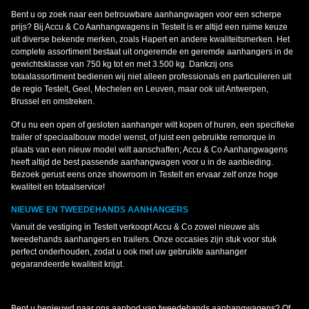
Bent u op zoek naar een betrouwbare aanhangwagen voor een scherpe
prijs? Bij Accu & Co Aanhangwagens in Testelt is er altijd een ruime keuze
uit diverse bekende merken, zoals Hapert en andere kwaliteitsmerken. Het
complete assortiment bestaat uit ongeremde en geremde aanhangers in de
gewichtsklasse van 750 kg tot en met 3.500 kg. Dankzij ons
totaalassortiment bedienen wij niet alleen professionals en particulieren uit
de regio Testelt, Geel, Mechelen en Leuven, maar ook uit Antwerpen,
Brussel en omstreken.
Of u nu een open of gesloten aanhanger wilt kopen of huren, een specifieke
trailer of speciaalbouw model wenst, of juist een gebruikte remorque in
plaats van een nieuw model wilt aanschaffen; Accu & Co Aanhangwagens
heeft altijd de best passende aanhangwagen voor u in de aanbieding.
Bezoek gerust eens onze showroom in Testelt en ervaar zelf onze hoge
kwaliteit en totaalservice!
NIEUWE EN TWEEDEHANDS AANHANGERS
Vanuit de vestiging in Testelt verkoopt Accu & Co zowel nieuwe als
tweedehands aanhangers en trailers. Onze occasies zijn stuk voor stuk
perfect onderhouden, zodat u ook met uw gebruikte aanhanger
gegarandeerde kwaliteit krijgt.
Bent u benieuwd naar ons aanbod van tweedehands aanhangwagens? Of